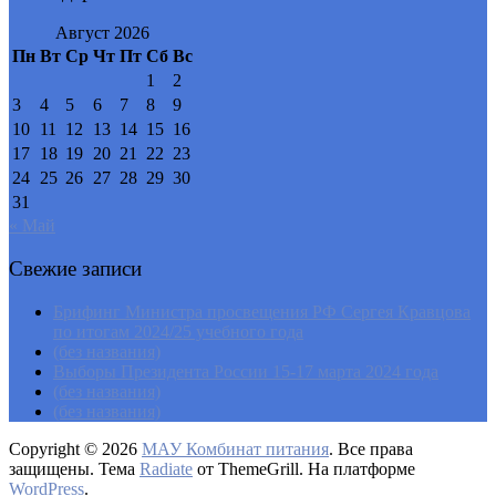
Август 2026
Пн
Вт
Ср
Чт
Пт
Сб
Вс
1
2
3
4
5
6
7
8
9
10
11
12
13
14
15
16
17
18
19
20
21
22
23
24
25
26
27
28
29
30
31
« Май
Свежие записи
Брифинг Министра просвещения РФ Сергея Кравцова
по итогам 2024/25 учебного года
(без названия)
Выборы Президента России 15-17 марта 2024 года
(без названия)
(без названия)
Copyright © 2026
МАУ Комбинат питания
. Все права
защищены. Тема
Radiate
от ThemeGrill. На платформе
WordPress
.