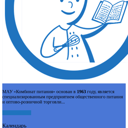
МАУ «Комбинат питания» основан в
1963
году, является
специализированным предприятием общественного питания
и оптово-розничной торговли...
Подробнее
Календарь