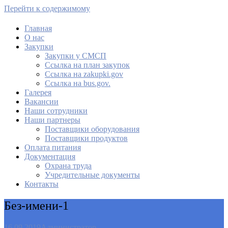
Перейти к содержимому
Главная
О нас
МАУ Комбинат питания
Закупки
Закупки у СМСП
Cсылка на план закупок
Cсылка на zakupki.gov
Ссылка на bus.gov.
Галерея
Вакансии
Наши сотрудники
Наши партнеры
Поставщики оборудования
Поставщики продуктов
Оплата питания
Документация
Охрана труда
Учредительные документы
Контакты
Без-имени-1
16.09.2019
Администратор