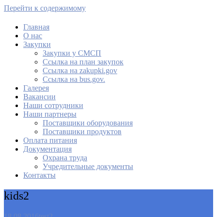
Перейти к содержимому
Главная
О нас
МАУ Комбинат питания
Закупки
Закупки у СМСП
Cсылка на план закупок
Cсылка на zakupki.gov
Ссылка на bus.gov.
Галерея
Вакансии
Наши сотрудники
Наши партнеры
Поставщики оборудования
Поставщики продуктов
Оплата питания
Документация
Охрана труда
Учредительные документы
Контакты
kids2
18.08.2016
test2