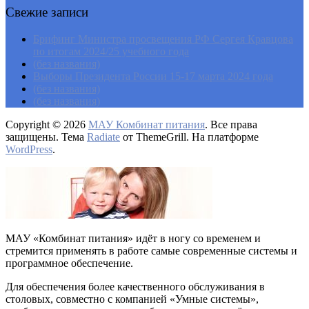
Свежие записи
Брифинг Министра просвещения РФ Сергея Кравцова
по итогам 2024/25 учебного года
(без названия)
Выборы Президента России 15-17 марта 2024 года
(без названия)
(без названия)
Copyright © 2026
МАУ Комбинат питания
. Все права
защищены. Тема
Radiate
от ThemeGrill. На платформе
WordPress
.
МАУ «Комбинат питания» идёт в ногу со временем и
стремится применять в работе самые современные системы и
программное обеспечение.
Для обеспечения более качественного обслуживания в
столовых, совместно с компанией «Умные системы»,