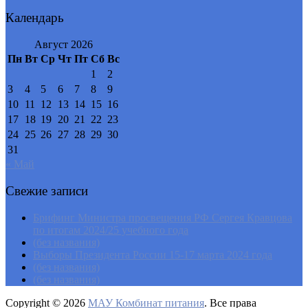
Календарь
Август 2026
Пн
Вт
Ср
Чт
Пт
Сб
Вс
1
2
3
4
5
6
7
8
9
10
11
12
13
14
15
16
17
18
19
20
21
22
23
24
25
26
27
28
29
30
31
« Май
Свежие записи
Брифинг Министра просвещения РФ Сергея Кравцова
по итогам 2024/25 учебного года
(без названия)
Выборы Президента России 15-17 марта 2024 года
(без названия)
(без названия)
Copyright © 2026
МАУ Комбинат питания
. Все права