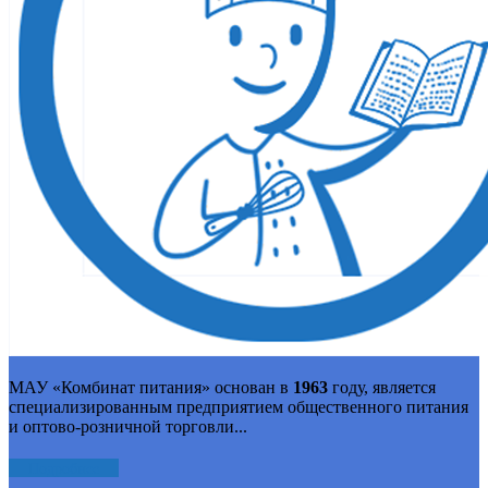
МАУ «Комбинат питания» основан в
1963
году, является
специализированным предприятием общественного питания
и оптово-розничной торговли...
Подробнее