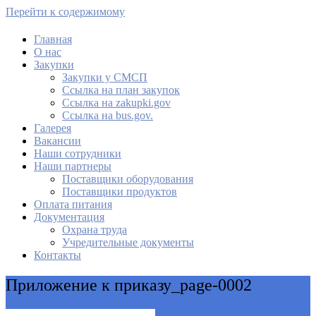
Перейти к содержимому
Главная
О нас
МАУ Комбинат питания
Закупки
Закупки у СМСП
Cсылка на план закупок
Cсылка на zakupki.gov
Ссылка на bus.gov.
Галерея
Вакансии
Наши сотрудники
Наши партнеры
Поставщики оборудования
Поставщики продуктов
Оплата питания
Документация
Охрана труда
Учредительные документы
Контакты
Приложение к приказу_page-0002