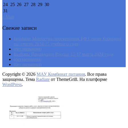
24
25
26
27
28
29
30
31
« Май
Свежие записи
Брифинг Министра просвещения РФ Сергея Кравцова
по итогам 2024/25 учебного года
(без названия)
Выборы Президента России 15-17 марта 2024 года
(без названия)
(без названия)
Copyright © 2026
МАУ Комбинат питания
. Все права
защищены. Тема
Radiate
от ThemeGrill. На платформе
WordPress
.