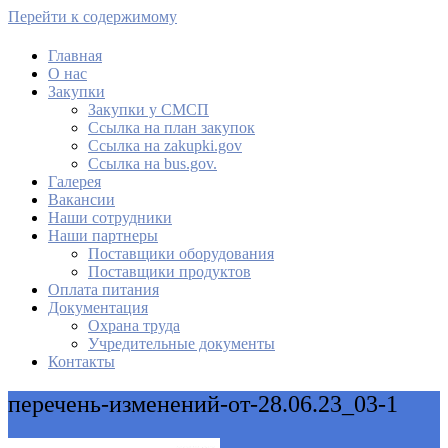
Перейти к содержимому
Главная
О нас
МАУ Комбинат питания
Закупки
Закупки у СМСП
Cсылка на план закупок
Cсылка на zakupki.gov
Ссылка на bus.gov.
Галерея
Вакансии
Наши сотрудники
Наши партнеры
Поставщики оборудования
Поставщики продуктов
Оплата питания
Документация
Охрана труда
Учредительные документы
Контакты
перечень-изменений-от-28.06.23_03-1