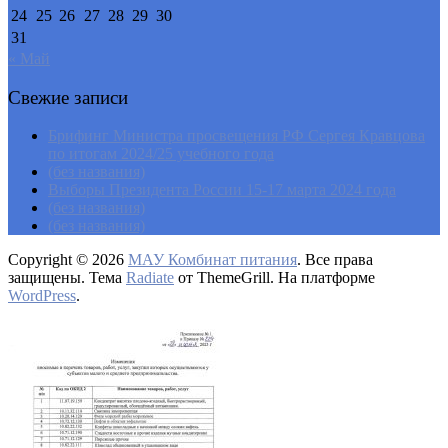
24
25
26
27
28
29
30
31
« Май
Свежие записи
Брифинг Министра просвещения РФ Сергея Кравцова
по итогам 2024/25 учебного года
(без названия)
Выборы Президента России 15-17 марта 2024 года
(без названия)
(без названия)
Copyright © 2026
МАУ Комбинат питания
. Все права
защищены. Тема
Radiate
от ThemeGrill. На платформе
WordPress
.