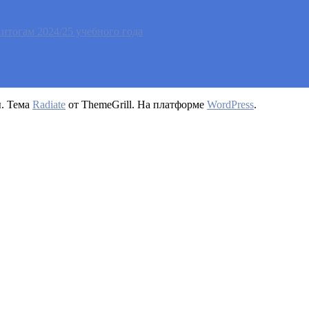
тогам 2024/25 учебного года
ы. Тема
Radiate
от ThemeGrill. На платформе
WordPress
.