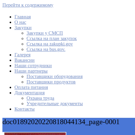
Перейти к содержимому
Главная
О нас
МАУ Комбинат питания
Закупки
Закупки у СМСП
Cсылка на план закупок
Cсылка на zakupki.gov
Ссылка на bus.gov.
Галерея
Вакансии
Наши сотрудники
Наши партнеры
Поставщики оборудования
Поставщики продуктов
Оплата питания
Документация
Охрана труда
Учредительные документы
Контакты
doc01892020220818044134_page-0001