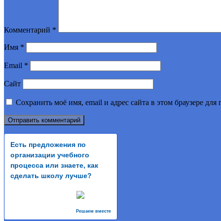
Комментарий
*
Имя
*
Email
*
Сайт
Сохранить моё имя, email и адрес сайта в этом браузере д
Есть предложения по
организации учебного
процесса или знаете, как
сделать школу лучше?
Решаем вместе