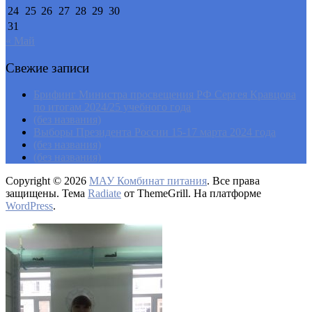
24
25
26
27
28
29
30
31
« Май
Свежие записи
Брифинг Министра просвещения РФ Сергея Кравцова
по итогам 2024/25 учебного года
(без названия)
Выборы Президента России 15-17 марта 2024 года
(без названия)
(без названия)
Copyright © 2026
МАУ Комбинат питания
. Все права
защищены. Тема
Radiate
от ThemeGrill. На платформе
WordPress
.