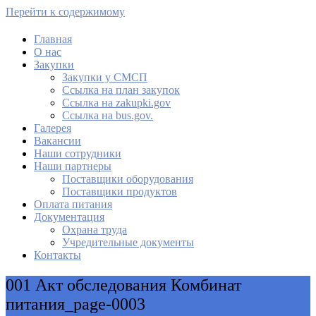
Перейти к содержимому
Главная
О нас
МАУ Комбинат питания
Закупки
Закупки у СМСП
Cсылка на план закупок
Cсылка на zakupki.gov
Ссылка на bus.gov.
Галерея
Вакансии
Наши сотрудники
Наши партнеры
Поставщики оборудования
Поставщики продуктов
Оплата питания
Документация
Охрана труда
Учредительные документы
Контакты
001 Акт обследования Комбинат
питания_page-0003