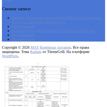
Свежие записи
Брифинг Министра просвещения РФ Сергея Кравцова
по итогам 2024/25 учебного года
(без названия)
Выборы Президента России 15-17 марта 2024 года
(без названия)
(без названия)
Copyright © 2026
МАУ Комбинат питания
. Все права
защищены. Тема
Radiate
от ThemeGrill. На платформе
WordPress
.