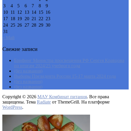
3
4
5
6
7
8
9
10
11
12
13
14
15
16
17
18
19
20
21
22
23
24
25
26
27
28
29
30
31
« Май
Свежие записи
Брифинг Министра просвещения РФ Сергея Кравцова
по итогам 2024/25 учебного года
(без названия)
Выборы Президента России 15-17 марта 2024 года
(без названия)
(без названия)
Copyright © 2026
МАУ Комбинат питания
. Все права
защищены. Тема
Radiate
от ThemeGrill. На платформе
WordPress
.