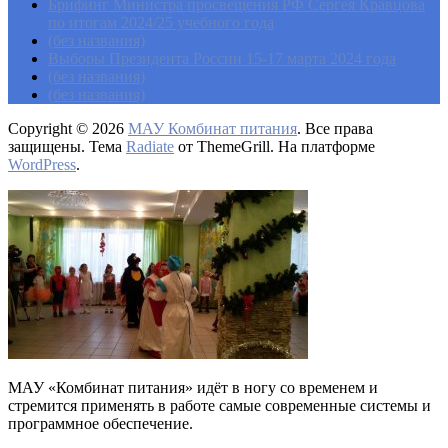
Брифинг Министра просвещения РФ Сергея Кравцова
по итогам 2024/25 учебного года
(без названия)
Выборы Президента России 15-17 марта 2024 года
(без названия)
(без названия)
Copyright © 2026
МАУ Комбинат питания
. Все права
защищены. Тема
Radiate
от ThemeGrill. На платформе
WordPress
.
МАУ «Комбинат питания» идёт в ногу со временем и
стремится применять в работе самые современные системы и
программное обеспечение.