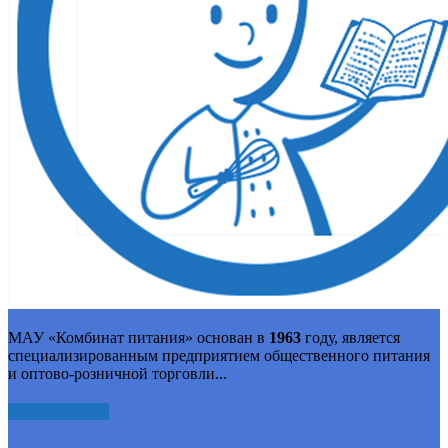
МАУ «Комбинат питания» основан в
1963
году, является
специализированным предприятием общественного питания
и оптово-розничной торговли...
Подробнее