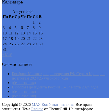
Календарь
Август 2026
Пн
Вт
Ср
Чт
Пт
Сб
Вс
1
2
3
4
5
6
7
8
9
10
11
12
13
14
15
16
17
18
19
20
21
22
23
24
25
26
27
28
29
30
31
« Май
Свежие записи
Брифинг Министра просвещения РФ Сергея Кравцова
по итогам 2024/25 учебного года
(без названия)
Выборы Президента России 15-17 марта 2024 года
(без названия)
(без названия)
Copyright © 2026
МАУ Комбинат питания
. Все права
защищены. Тема
Radiate
от ThemeGrill. На платформе