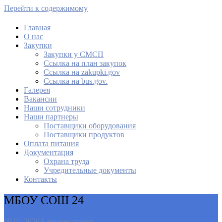
Перейти к содержимому
Главная
О нас
МАУ Комбинат питания
Закупки
Закупки у СМСП
Cсылка на план закупок
Cсылка на zakupki.gov
Ссылка на bus.gov.
Галерея
Вакансии
Наши сотрудники
Наши партнеры
Поставщики оборудования
Поставщики продуктов
Оплата питания
Документация
Охрана труда
Учредительные документы
Контакты
МБОУ СОШ 24
09.01.2020
Администратор