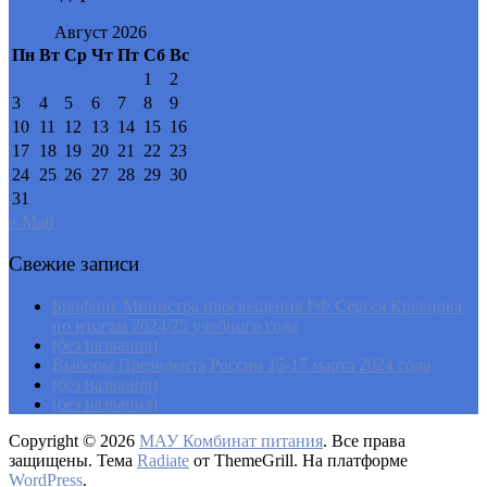
Август 2026
Пн
Вт
Ср
Чт
Пт
Сб
Вс
1
2
3
4
5
6
7
8
9
10
11
12
13
14
15
16
17
18
19
20
21
22
23
24
25
26
27
28
29
30
31
« Май
Свежие записи
Брифинг Министра просвещения РФ Сергея Кравцова
по итогам 2024/25 учебного года
(без названия)
Выборы Президента России 15-17 марта 2024 года
(без названия)
(без названия)
Copyright © 2026
МАУ Комбинат питания
. Все права
защищены. Тема
Radiate
от ThemeGrill. На платформе
WordPress
.