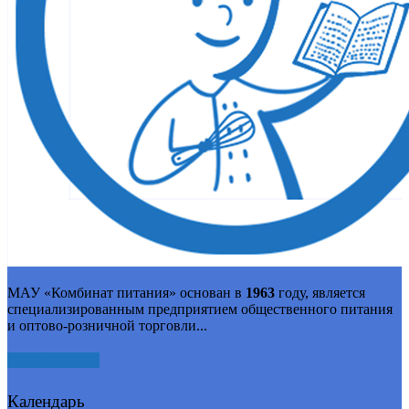
МАУ «Комбинат питания» основан в
1963
году, является
специализированным предприятием общественного питания
и оптово-розничной торговли...
Подробнее
Календарь