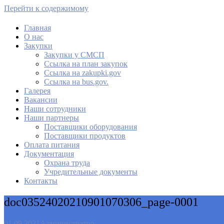
Перейти к содержимому
Главная
О нас
МАУ Комбинат питания
Закупки
Закупки у СМСП
Cсылка на план закупок
Cсылка на zakupki.gov
Ссылка на bus.gov.
Галерея
Вакансии
Наши сотрудники
Наши партнеры
Поставщики оборудования
Поставщики продуктов
Оплата питания
Документация
Охрана труда
Учредительные документы
Контакты
doc03524020210901070306_page-0001
01.09.2021
Администратор