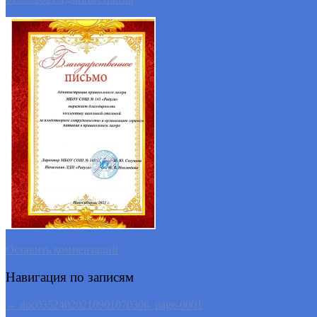
Оставить комментарий
Навигация по записям
←
doc03524020210901070306_page-0001