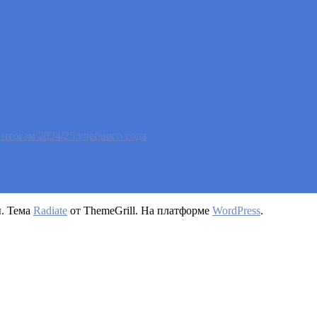
тогам 2024/25 учебного года
ы. Тема
Radiate
от ThemeGrill. На платформе
WordPress
.