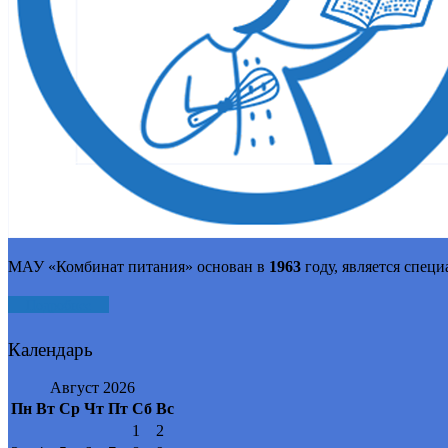
МАУ «Комбинат питания» основан в
1963
году, является спец
Подробнее
Календарь
Август 2026
Пн
Вт
Ср
Чт
Пт
Сб
Вс
1
2