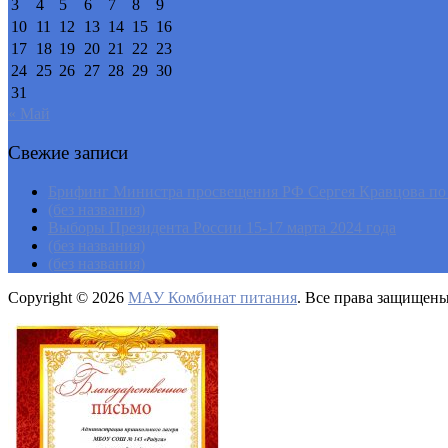
3
4
5
6
7
8
9
10
11
12
13
14
15
16
17
18
19
20
21
22
23
24
25
26
27
28
29
30
31
« Май
Свежие записи
Брифинг Министра просвещения РФ Сергея Кравцова по и
(без названия)
Выборы Президента России 15-17 марта 2024 года
(без названия)
(без названия)
Copyright © 2026
МАУ Комбинат питания
. Все права защищен