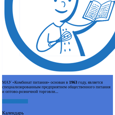
МАУ «Комбинат питания» основан в
1963
году, является
специализированным предприятием общественного питания
и оптово-розничной торговли...
Подробнее
Календарь