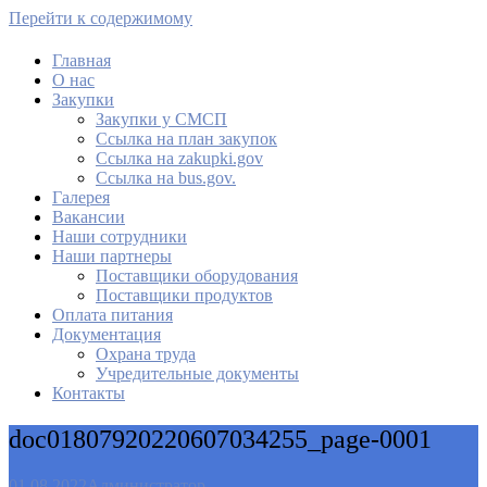
Перейти к содержимому
Главная
О нас
МАУ Комбинат питания
Закупки
Закупки у СМСП
Cсылка на план закупок
Cсылка на zakupki.gov
Ссылка на bus.gov.
Галерея
Вакансии
Наши сотрудники
Наши партнеры
Поставщики оборудования
Поставщики продуктов
Оплата питания
Документация
Охрана труда
Учредительные документы
Контакты
doc01807920220607034255_page-0001
01.08.2022
Администратор