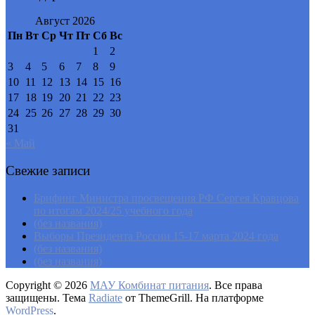
Август 2026
Пн
Вт
Ср
Чт
Пт
Сб
Вс
1
2
3
4
5
6
7
8
9
10
11
12
13
14
15
16
17
18
19
20
21
22
23
24
25
26
27
28
29
30
31
« Май
Свежие записи
Брифинг Министра просвещения РФ Сергея Кравцова
по итогам 2024/25 учебного года
(без названия)
Выборы Президента России 15-17 марта 2024 года
(без названия)
(без названия)
Copyright © 2026
МАУ Комбинат питания
. Все права
защищены. Тема
Radiate
от ThemeGrill. На платформе
WordPress
.