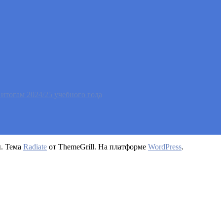
тогам 2024/25 учебного года
ы. Тема
Radiate
от ThemeGrill. На платформе
WordPress
.