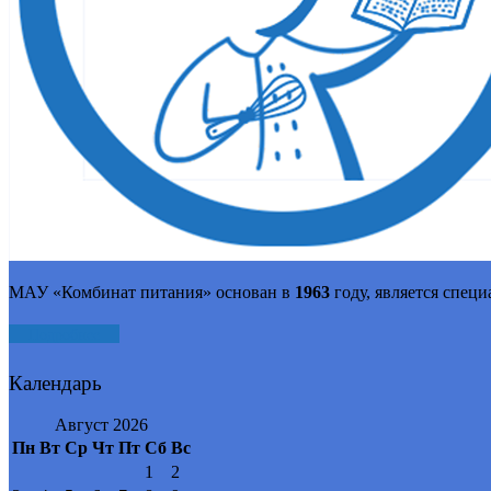
МАУ «Комбинат питания» основан в
1963
году, является спец
Подробнее
Календарь
Август 2026
Пн
Вт
Ср
Чт
Пт
Сб
Вс
1
2