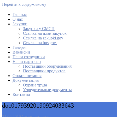
Перейти к содержимому
Главная
О нас
МАУ Комбинат питания
Закупки
Закупки у СМСП
Cсылка на план закупок
Cсылка на zakupki.gov
Ссылка на bus.gov.
Галерея
Вакансии
Наши сотрудники
Наши партнеры
Поставщики оборудования
Поставщики продуктов
Оплата питания
Документация
Охрана труда
Учредительные документы
Контакты
doc01793920190924033643
24.09.2019
Администратор