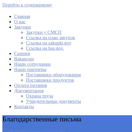
Перейти к содержимому
Главная
О нас
МАУ Комбинат питания
Закупки
Закупки у СМСП
Cсылка на план закупок
Cсылка на zakupki.gov
Ссылка на bus.gov.
Галерея
Вакансии
Наши сотрудники
Наши партнеры
Поставщики оборудования
Поставщики продуктов
Оплата питания
Документация
Охрана труда
Учредительные документы
Контакты
Благодарственные письма
21.06.2024
Екатерина Самусова