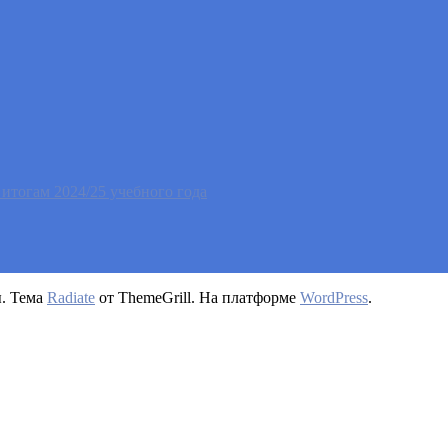
тогам 2024/25 учебного года
ы. Тема
Radiate
от ThemeGrill. На платформе
WordPress
.