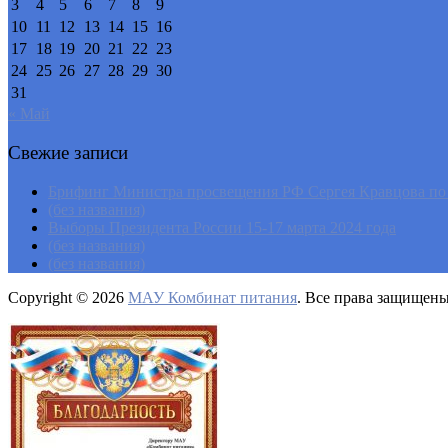
3
4
5
6
7
8
9
10
11
12
13
14
15
16
17
18
19
20
21
22
23
24
25
26
27
28
29
30
31
« Май
Свежие записи
Брифинг Министра просвещения РФ Сергея Кравцова по и
(без названия)
Выборы Президента России 15-17 марта 2024 года
(без названия)
(без названия)
Copyright © 2026
МАУ Комбинат питания
. Все права защищен