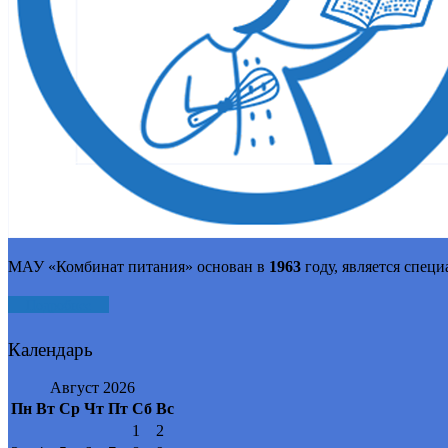
МАУ «Комбинат питания» основан в
1963
году, является спец
Подробнее
Календарь
Август 2026
Пн
Вт
Ср
Чт
Пт
Сб
Вс
1
2