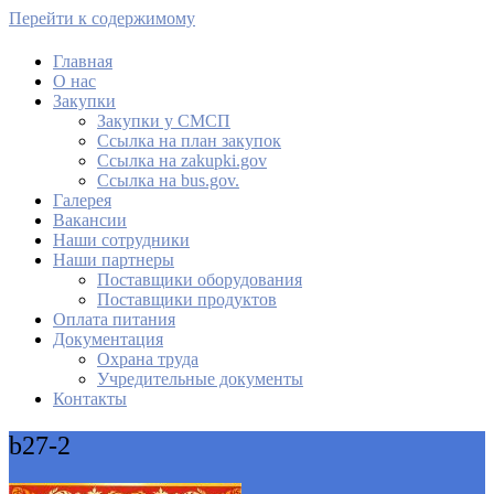
Перейти к содержимому
Главная
О нас
МАУ Комбинат питания
Закупки
Закупки у СМСП
Cсылка на план закупок
Cсылка на zakupki.gov
Ссылка на bus.gov.
Галерея
Вакансии
Наши сотрудники
Наши партнеры
Поставщики оборудования
Поставщики продуктов
Оплата питания
Документация
Охрана труда
Учредительные документы
Контакты
b27-2