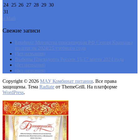
24
25
26
27
28
29
30
31
« Май
Свежие записи
Брифинг Министра просвещения РФ Сергея Кравцова
по итогам 2024/25 учебного года
(без названия)
Выборы Президента России 15-17 марта 2024 года
(без названия)
(без названия)
Copyright © 2026
МАУ Комбинат питания
. Все права
защищены. Тема
Radiate
от ThemeGrill. На платформе
WordPress
.