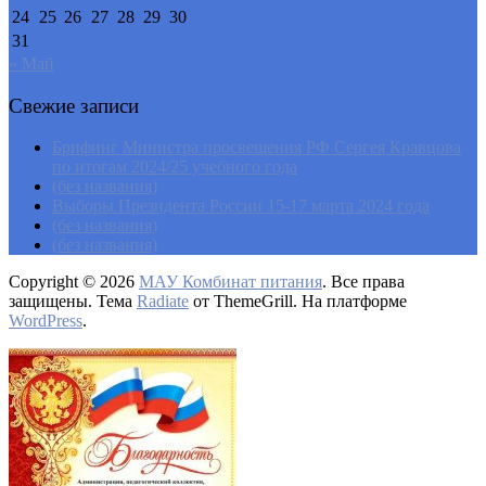
24
25
26
27
28
29
30
31
« Май
Свежие записи
Брифинг Министра просвещения РФ Сергея Кравцова
по итогам 2024/25 учебного года
(без названия)
Выборы Президента России 15-17 марта 2024 года
(без названия)
(без названия)
Copyright © 2026
МАУ Комбинат питания
. Все права
защищены. Тема
Radiate
от ThemeGrill. На платформе
WordPress
.