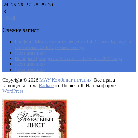
24
25
26
27
28
29
30
31
« Май
Свежие записи
Брифинг Министра просвещения РФ Сергея Кравцова
по итогам 2024/25 учебного года
(без названия)
Выборы Президента России 15-17 марта 2024 года
(без названия)
(без названия)
Copyright © 2026
МАУ Комбинат питания
. Все права
защищены. Тема
Radiate
от ThemeGrill. На платформе
WordPress
.