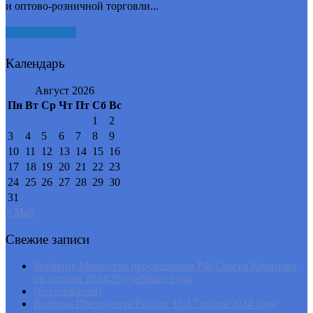
и оптово-розничной торговли...
Подробнее
Календарь
Август 2026
Пн
Вт
Ср
Чт
Пт
Сб
Вс
1
2
3
4
5
6
7
8
9
10
11
12
13
14
15
16
17
18
19
20
21
22
23
24
25
26
27
28
29
30
31
« Май
Свежие записи
Брифинг Министра просвещения РФ Сергея Кравцова
по итогам 2024/25 учебного года
(без названия)
Выборы Президента России 15-17 марта 2024 года