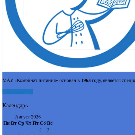
МАУ «Комбинат питания» основан в
1963
году, является спец
Подробнее
Календарь
Август 2026
Пн
Вт
Ср
Чт
Пт
Сб
Вс
1
2