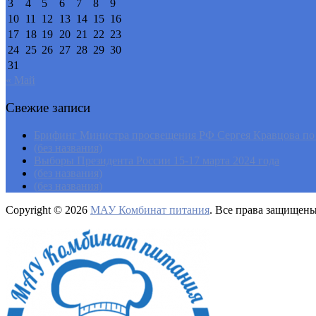
3
4
5
6
7
8
9
10
11
12
13
14
15
16
17
18
19
20
21
22
23
24
25
26
27
28
29
30
31
« Май
Свежие записи
Брифинг Министра просвещения РФ Сергея Кравцова по и
(без названия)
Выборы Президента России 15-17 марта 2024 года
(без названия)
(без названия)
Copyright © 2026
МАУ Комбинат питания
. Все права защищен