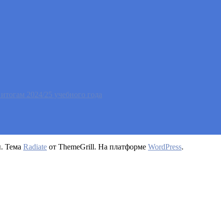
тогам 2024/25 учебного года
ы. Тема
Radiate
от ThemeGrill. На платформе
WordPress
.