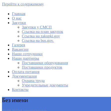
Перейти к содержимому
Главная
О нас
МАУ Комбинат питания
Закупки
Закупки у СМСП
Cсылка на план закупок
Cсылка на zakupki.gov
Ссылка на bus.gov.
Галерея
Вакансии
Наши сотрудники
Наши партнеры
Поставщики оборудования
Поставщики продуктов
Оплата питания
Документация
Охрана труда
Учредительные документы
Контакты
Без имени
20.09.2019
Администратор