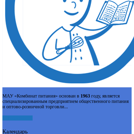
МАУ «Комбинат питания» основан в
1963
году, является
специализированным предприятием общественного питания
и оптово-розничной торговли...
Подробнее
Календарь