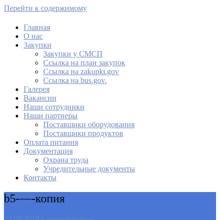
Перейти к содержимому
Главная
О нас
МАУ Комбинат питания
Закупки
Закупки у СМСП
Cсылка на план закупок
Cсылка на zakupki.gov
Ссылка на bus.gov.
Галерея
Вакансии
Наши сотрудники
Наши партнеры
Поставщики оборудования
Поставщики продуктов
Оплата питания
Документация
Охрана труда
Учредительные документы
Контакты
b5-—-копия
24.09.2019
Администратор