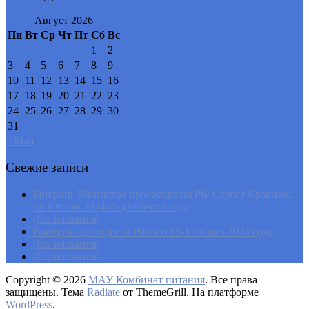
Август 2026
Пн
Вт
Ср
Чт
Пт
Сб
Вс
1
2
3
4
5
6
7
8
9
10
11
12
13
14
15
16
17
18
19
20
21
22
23
24
25
26
27
28
29
30
31
« Май
Свежие записи
Брифинг Министра просвещения РФ Сергея Кравцова
по итогам 2024/25 учебного года
(без названия)
Выборы Президента России 15-17 марта 2024 года
(без названия)
(без названия)
Copyright © 2026
МАУ Комбинат питания
. Все права
защищены. Тема
Radiate
от ThemeGrill. На платформе
WordPress
.