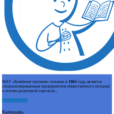
МАУ «Комбинат питания» основан в
1963
году, является
специализированным предприятием общественного питания
и оптово-розничной торговли...
Подробнее
Календарь