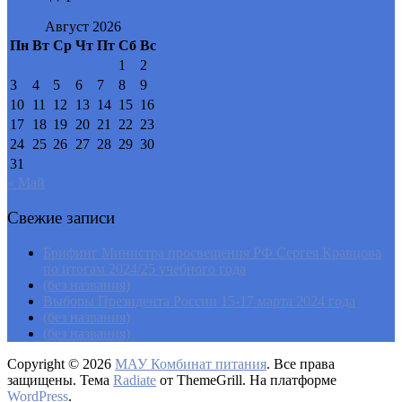
Август 2026
Пн
Вт
Ср
Чт
Пт
Сб
Вс
1
2
3
4
5
6
7
8
9
10
11
12
13
14
15
16
17
18
19
20
21
22
23
24
25
26
27
28
29
30
31
« Май
Свежие записи
Брифинг Министра просвещения РФ Сергея Кравцова
по итогам 2024/25 учебного года
(без названия)
Выборы Президента России 15-17 марта 2024 года
(без названия)
(без названия)
Copyright © 2026
МАУ Комбинат питания
. Все права
защищены. Тема
Radiate
от ThemeGrill. На платформе
WordPress
.