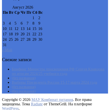
Август 2026
Пн
Вт
Ср
Чт
Пт
Сб
Вс
1
2
3
4
5
6
7
8
9
10
11
12
13
14
15
16
17
18
19
20
21
22
23
24
25
26
27
28
29
30
31
« Май
Свежие записи
Брифинг Министра просвещения РФ Сергея Кравцова
по итогам 2024/25 учебного года
(без названия)
Выборы Президента России 15-17 марта 2024 года
(без названия)
(без названия)
Copyright © 2026
МАУ Комбинат питания
. Все права
защищены. Тема
Radiate
от ThemeGrill. На платформе
WordPress
.