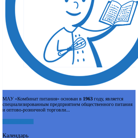
МАУ «Комбинат питания» основан в
1963
году, является
специализированным предприятием общественного питания
и оптово-розничной торговли...
Подробнее
Календарь