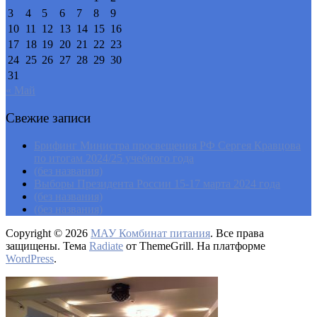
3
4
5
6
7
8
9
10
11
12
13
14
15
16
17
18
19
20
21
22
23
24
25
26
27
28
29
30
31
« Май
Свежие записи
Брифинг Министра просвещения РФ Сергея Кравцова
по итогам 2024/25 учебного года
(без названия)
Выборы Президента России 15-17 марта 2024 года
(без названия)
(без названия)
Copyright © 2026
МАУ Комбинат питания
. Все права
защищены. Тема
Radiate
от ThemeGrill. На платформе
WordPress
.