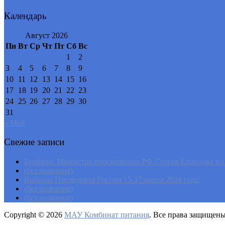
Календарь
Август 2026
Пн
Вт
Ср
Чт
Пт
Сб
Вс
1
2
3
4
5
6
7
8
9
10
11
12
13
14
15
16
17
18
19
20
21
22
23
24
25
26
27
28
29
30
31
« Май
Свежие записи
Брифинг Министра просвещения РФ Сергея Кравцова по и
(без названия)
Выборы Президента России 15-17 марта 2024 года
(без названия)
(без названия)
Copyright © 2026
МАУ Комбинат питания
. Все права защищен