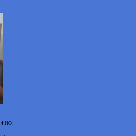
е ФИО)
ва.