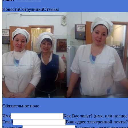
Новости
Сотрудники
Отзывы
Обязательное поле
Имя
Как Вас зовут? (имя, или полно
Email
Ваш адрес электронной почты?
Заголовок
Заголовок для вашего отзы