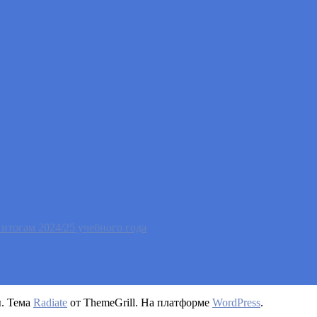
тогам 2024/25 учебного года
ы. Тема
Radiate
от ThemeGrill. На платформе
WordPress
.