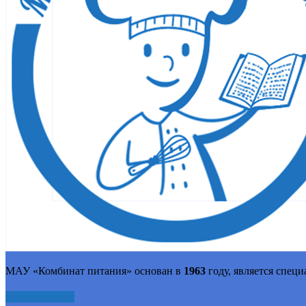
МАУ «Комбинат питания» основан в
1963
году, является спец
Подробнее