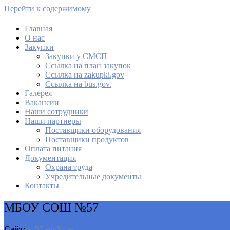
Перейти к содержимому
Главная
О нас
МАУ Комбинат питания
Закупки
Закупки у СМСП
Cсылка на план закупок
Cсылка на zakupki.gov
Ссылка на bus.gov.
Галерея
Вакансии
Наши сотрудники
Наши партнеры
Поставщики оборудования
Поставщики продуктов
Оплата питания
Документация
Охрана труда
Учредительные документы
Контакты
МБОУ СОШ №57
Сайт:
s_57.edu54.ru