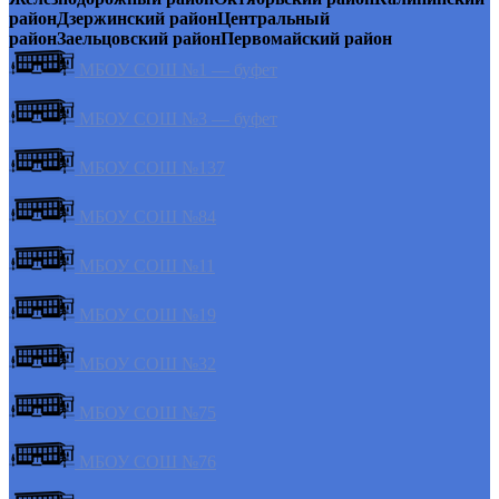
район
Дзержинский район
Центральный
район
Заельцовский район
Первомайский район
МБОУ СОШ №1 — буфет
МБОУ СОШ №3 — буфет
МБОУ СОШ №137
МБОУ СОШ №84
МБОУ СОШ №11
МБОУ СОШ №19
МБОУ СОШ №32
МБОУ СОШ №75
МБОУ СОШ №76