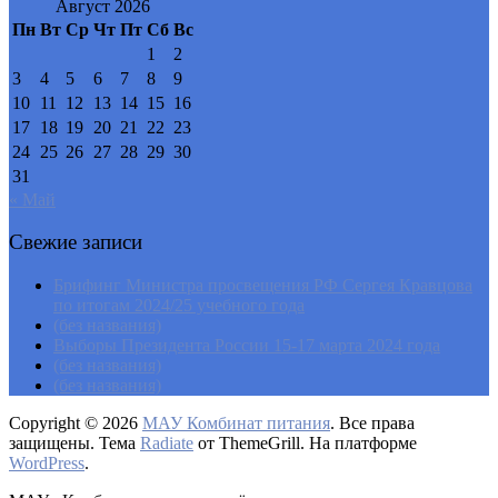
Август 2026
Пн
Вт
Ср
Чт
Пт
Сб
Вс
1
2
3
4
5
6
7
8
9
10
11
12
13
14
15
16
17
18
19
20
21
22
23
24
25
26
27
28
29
30
31
« Май
Свежие записи
Брифинг Министра просвещения РФ Сергея Кравцова
по итогам 2024/25 учебного года
(без названия)
Выборы Президента России 15-17 марта 2024 года
(без названия)
(без названия)
Copyright © 2026
МАУ Комбинат питания
. Все права
защищены. Тема
Radiate
от ThemeGrill. На платформе
WordPress
.