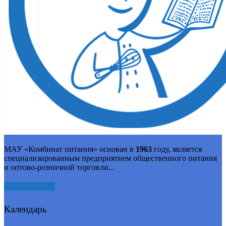
МАУ «Комбинат питания» основан в
1963
году, является
специализированным предприятием общественного питания
и оптово-розничной торговли...
Подробнее
Календарь