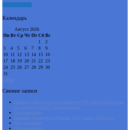
Подробнее
Календарь
Август 2026
Пн
Вт
Ср
Чт
Пт
Сб
Вс
1
2
3
4
5
6
7
8
9
10
11
12
13
14
15
16
17
18
19
20
21
22
23
24
25
26
27
28
29
30
31
« Май
Свежие записи
Брифинг Министра просвещения РФ Сергея Кравцова
по итогам 2024/25 учебного года
(без названия)
Выборы Президента России 15-17 марта 2024 года
(без названия)
(без названия)