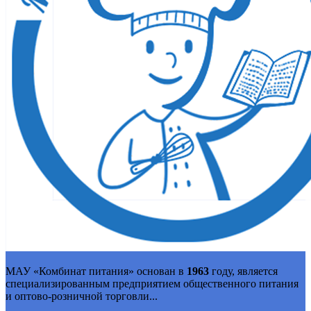
МАУ «Комбинат питания» основан в
1963
году, является
специализированным предприятием общественного питания
и оптово-розничной торговли...